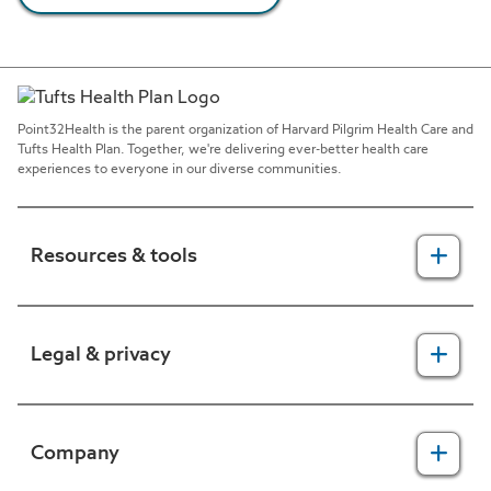
Point32Health is the parent organization of Harvard Pilgrim Health Care and
Tufts Health Plan. Together, we're delivering ever-better health care
experiences to everyone in our diverse communities.
Resources & tools
For providers
Legal & privacy
For members
2025 Health Equity Final Report - Tufts Health One Care
Legal, security & privacy practices
Company
CMS prior authorization metrics
Do not call policy